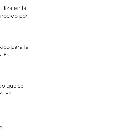
liza en la 
onocido por 
ico para la 
. Es 
do que se 
. Es 
o 