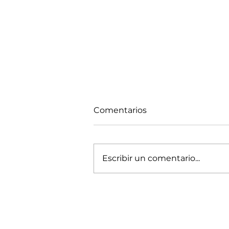
Comentarios
Escribir un comentario...
Las tendencias en
muebles de madera para
el 2024