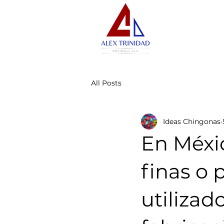
All Posts
Ideas Chingonas
En Méxi
finas o 
utilizad