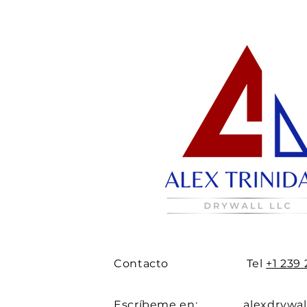
Contacto
Tel
+1 239 
Escríbeme en:
alexdrywa