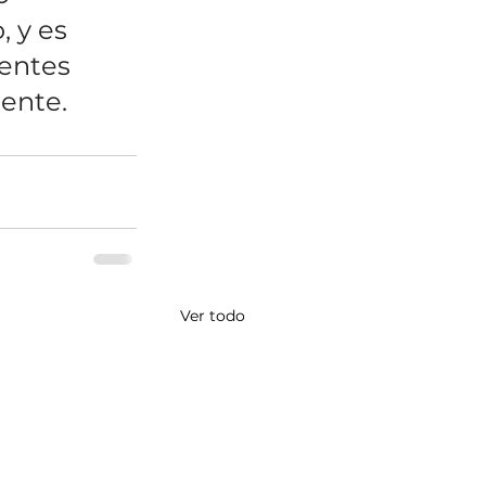
 y es 
entes 
iente.
Ver todo