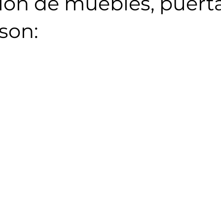
ión de muebles, puert
son: