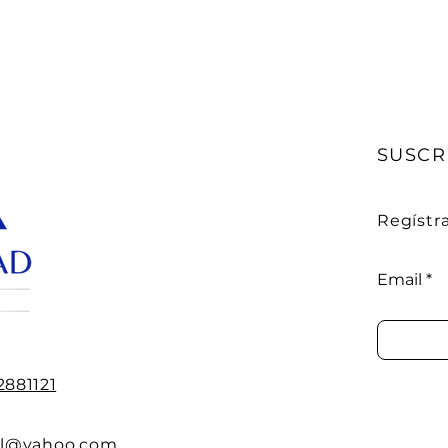
SUSCR
Regístra
Email
2881121
ll@yahoo.com